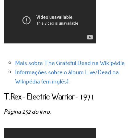
Mais sobre The Grateful Dead na Wikipédia
.
Informações sobre o álbum Live/Dead na
Wikipédia (em inglês)
.
T.Rex - Electric Warrior - 1971
Página 252 do livro.