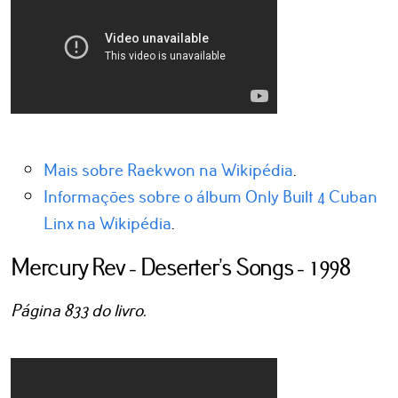
Mais sobre Raekwon na Wikipédia
.
Informações sobre o álbum Only Built 4 Cuban
Linx na Wikipédia
.
Mercury Rev - Deserter’s Songs - 1998
Página 833 do livro.