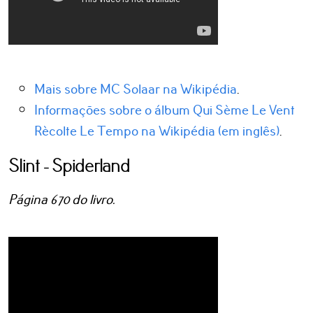
Mais sobre MC Solaar na Wikipédia
.
Informações sobre o álbum Qui Sème Le Vent
Rècolte Le Tempo na Wikipédia (em inglês)
.
Slint - Spiderland
Página 670 do livro.