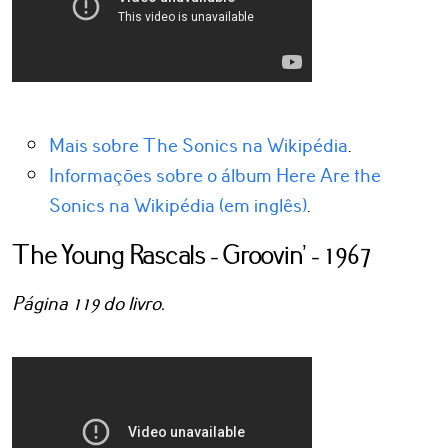
Mais sobre The Sonics na Wikipédia
.
Informações sobre o álbum Here Are the
Sonics na Wikipédia (em inglês)
.
The Young Rascals - Groovin’ - 1967
Página 119 do livro.