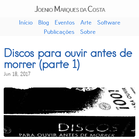
Joenio Marques da Costa
Início
Blog
Eventos
Arte
Software
Publicações
Sobre
Discos para ouvir antes de
morrer (parte 1)
Jun 18, 2017