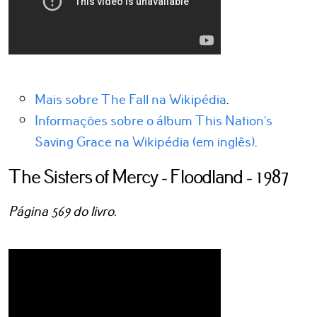
Mais sobre The Fall na Wikipédia
.
Informações sobre o álbum This Nation’s
Saving Grace na Wikipédia (em inglês)
.
The Sisters of Mercy - Floodland - 1987
Página 569 do livro.